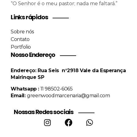
“O Senhor é o meu pastor; nada me faltará.”
Links rápidos
Sobre nós
Contato
Portfolio
Nosso Endereço
Endereço: Rua Seis n°2918
Vale da Esperança
M
airinque SP
Whatsapp :
11 98502-6065
Email:
greenwoodmarcenaria@gmail.com
Nossas Redes sociais