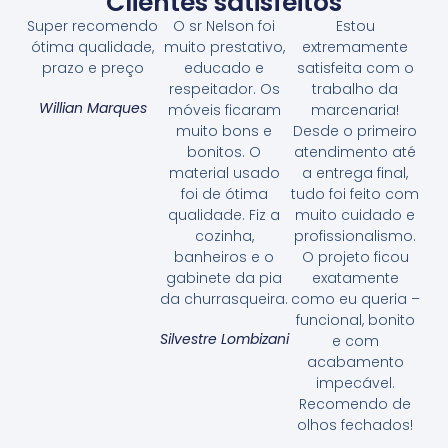
Clientes satisfeitos
Super recomendo
O sr Nelson foi
Estou
ótima qualidade,
muito prestativo,
extremamente
prazo e preço
educado e
satisfeita com o
respeitador. Os
trabalho da
Willian Marques
móveis ficaram
marcenaria!
muito bons e
Desde o primeiro
bonitos. O
atendimento até
material usado
a entrega final,
foi de ótima
tudo foi feito com
qualidade. Fiz a
muito cuidado e
cozinha,
profissionalismo.
banheiros e o
O projeto ficou
gabinete da pia
exatamente
da churrasqueira.
como eu queria –
funcional, bonito
Silvestre Lombizani
e com
acabamento
impecável.
Recomendo de
olhos fechados!