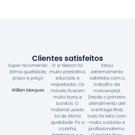
Ler Mais
Clientes satisfeitos
Super recomendo
O sr Nelson foi
Estou
ótima qualidade,
muito prestativo,
extremamente
prazo e preço
educado e
satisfeita com o
respeitador. Os
trabalho da
Willian Marques
móveis ficaram
marcenaria!
muito bons e
Desde o primeiro
bonitos. O
atendimento até
material usado
a entrega final,
foi de ótima
tudo foi feito com
qualidade. Fiz a
muito cuidado e
cozinha,
profissionalismo.
banheiros e o
O projeto ficou